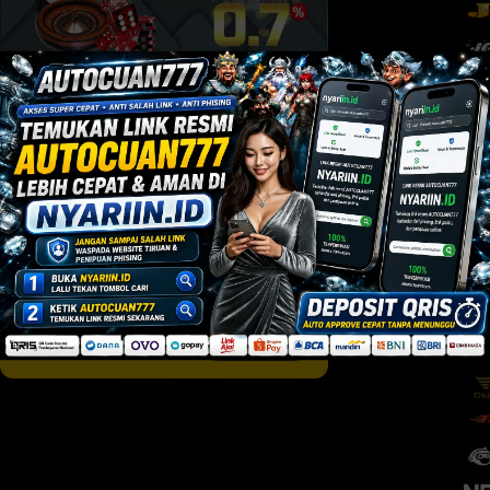
ROLLINGAN MINGGUAN
0.7%
Lihat rincian
Berlaku Seumur hidup
REFERRAL LANGSUNG
Lihat rincian
Berlaku Seumur hidup